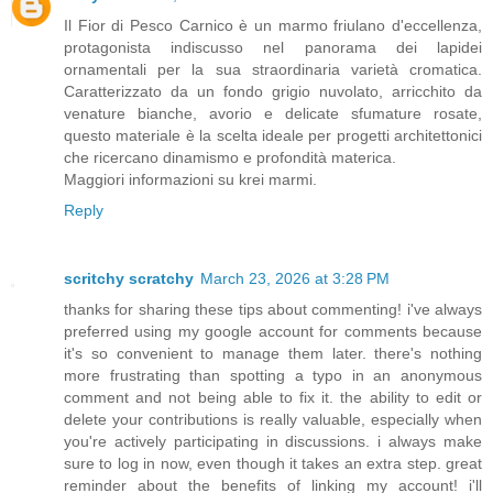
Il Fior di Pesco Carnico è un marmo friulano d'eccellenza,
protagonista indiscusso nel panorama dei lapidei
ornamentali per la sua straordinaria varietà cromatica.
Caratterizzato da un fondo grigio nuvolato, arricchito da
venature bianche, avorio e delicate sfumature rosate,
questo materiale è la scelta ideale per progetti architettonici
che ricercano dinamismo e profondità materica.
Maggiori informazioni su krei marmi.
Reply
scritchy scratchy
March 23, 2026 at 3:28 PM
thanks for sharing these tips about commenting! i've always
preferred using my google account for comments because
it's so convenient to manage them later. there's nothing
more frustrating than spotting a typo in an anonymous
comment and not being able to fix it. the ability to edit or
delete your contributions is really valuable, especially when
you're actively participating in discussions. i always make
sure to log in now, even though it takes an extra step. great
reminder about the benefits of linking my account! i'll